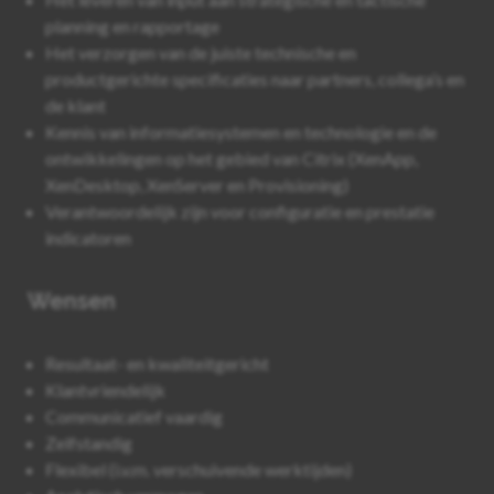
planning en rapportage
Het verzorgen van de juiste technische en
productgerichte specificaties naar partners, collega’s en
de klant
Kennis van informatiesystemen en technologie en de
ontwikkelingen op het gebied van Citrix (XenApp,
XenDesktop, XenServer en Provisioning)
Verantwoordelijk zijn voor configuratie en prestatie
indicatoren
Wensen
Resultaat- en kwaliteitgericht
Klantvriendelijk
Communicatief vaardig
Zelfstandig
Flexibel (i.v.m. verschuivende werktijden)