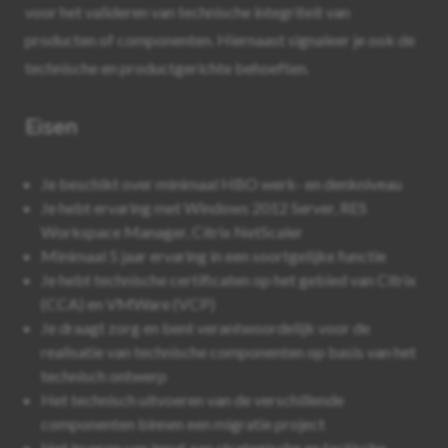
voor het valideren van technische integriteit van
producten of componenten. Hiernaast signaleer je ook de
technische en productgerichte behoeften.
Eisen
Je beschikt over minimaal HBO werk- en denkniveau
Je hebt ervaring met Windows 2012 Server, RES
Workspace Manager, Citrix NetScaler
Minimaal 5 jaar ervaring in een soortgelijke functie
Je hebt technische certificaten op het gebied van Citrix
(CCA) en VMWare (VCP)
Je draagt zorg en bent verantwoordelijk voor de
realisatie van technische componenten op basis van het
technisch ontwerp
Het technisch uitvoeren van de verschillende
componenten binnen een migratie project
Het leveren van input aan strategische en tactische